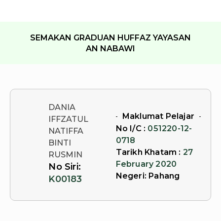
SEMAKAN GRADUAN HUFFAZ YAYASAN
AN NABAWI
DANIA
Maklumat Pelajar
IFFZATUL
No I/C :
051220-12-
NATIFFA
0718
BINTI
Tarikh Khatam :
27
RUSMIN
February 2020
No Siri:
Negeri:
Pahang
K00183