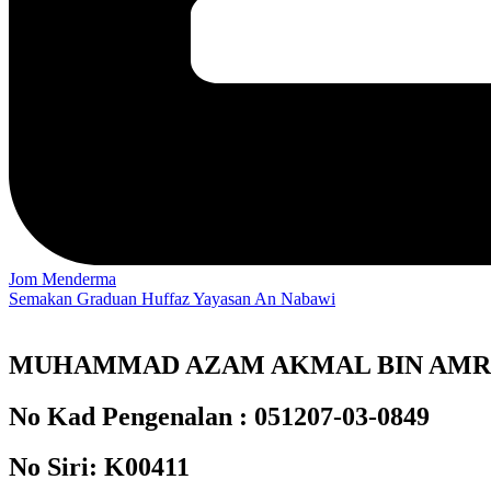
Jom Menderma
Semakan Graduan Huffaz Yayasan An Nabawi
MUHAMMAD AZAM AKMAL BIN AM
No Kad Pengenalan :
051207-03-0849
No Siri:
K00411