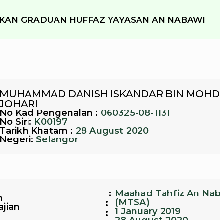
KAN GRADUAN HUFFAZ YAYASAN AN NABAWI
MUHAMMAD DANISH ISKANDAR BIN MOHD
JOHARI
No Kad Pengenalan :
060325-08-1131
No Siri:
K00197
Tarikh Khatam :
28 August 2020
Negeri:
Selangor
:
Maahad Tahfiz An Na
n
:
(MTSA)
ajian
1 January 2019
: