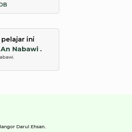
OB
elajar ini
 An Nabawi .
Nabawi.
langor Darul Ehsan.