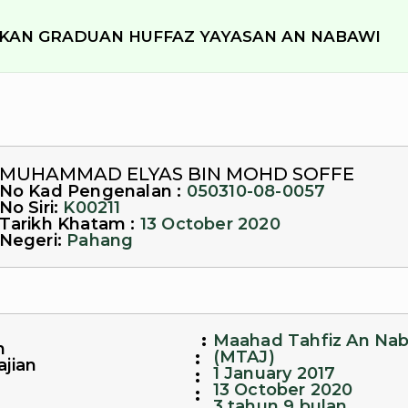
KAN GRADUAN HUFFAZ YAYASAN AN NABAWI
MUHAMMAD ELYAS BIN MOHD SOFFE
No Kad Pengenalan :
050310-08-0057
No Siri:
K00211
Tarikh Khatam :
13 October 2020
Negeri:
Pahang
:
Maahad Tahfiz An Nab
n
:
(MTAJ)
ajian
1 January 2017
:
13 October 2020
:
3 tahun 9 bulan